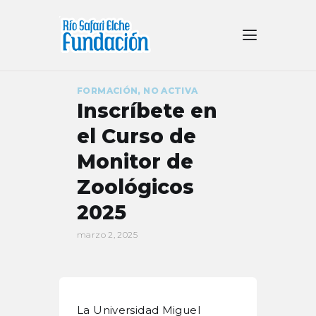
FORMACIÓN
,
NO ACTIVA
CONÓCENOS
Inscríbete en
PROYECTOS
el Curso de
CONSERVACIÓN
Monitor de
FORMACIÓN
Zoológicos
COLABORA
ACTUALIDAD
2025
CONTACTO
marzo 2, 2025
La Universidad Miguel